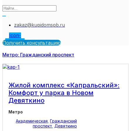
zakaz@kupidomspb.ru
Icon-
telegram
Получить консультацию
Метро: Гражданский проспект
Жилой комплекс «Капральский»:
Комфорт у парка в Новом
Девяткино
Метро
Академическая
,
Гражданский
проспект
,
Девяткино