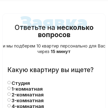
Заявка
Ответьте на
несколько
вопросов
и мы подберем 10 квартир персонально для Вас
через
15 минут
Какую квартиру вы ищете?
Студия
1-комнатная
2-комнатная
3-комнатная
4-комнатная