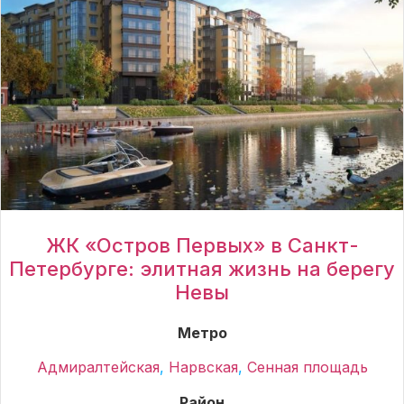
ЖК «Остров Первых» в Санкт-
Петербурге: элитная жизнь на берегу
Невы
Метро
Адмиралтейская
,
Нарвская
,
Сенная площадь
Район