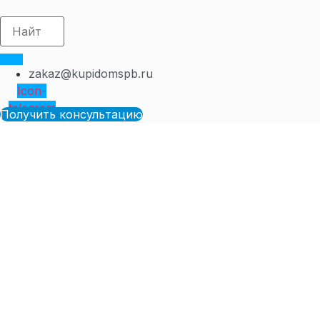
zakaz@kupidomspb.ru
Icon-
telegram
Получить консультацию
Статьи, полезная
информация