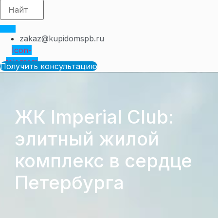
zakaz@kupidomspb.ru
Icon-
telegram
Получить консультацию
ЖК Imperial Club:
элитный жилой
комплекс в сердце
Петербурга