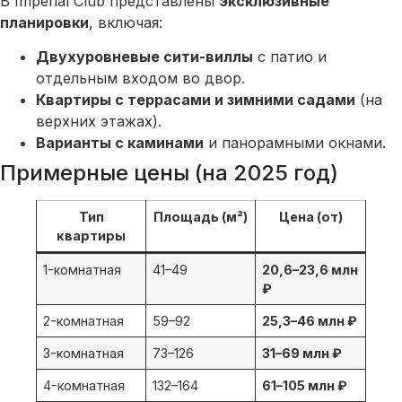
В Imperial Club представлены
эксклюзивные
планировки
, включая:
Двухуровневые сити-виллы
с патио и
отдельным входом во двор.
Квартиры с террасами и зимними садами
(на
верхних этажах).
Варианты с каминами
и панорамными окнами.
Примерные цены (на 2025 год)
Тип
Площадь (м²)
Цена (от)
квартиры
1-комнатная
41–49
20,6–23,6 млн
₽
2-комнатная
59–92
25,3–46 млн ₽
3-комнатная
73–126
31–69 млн ₽
4-комнатная
132–164
61–105 млн ₽