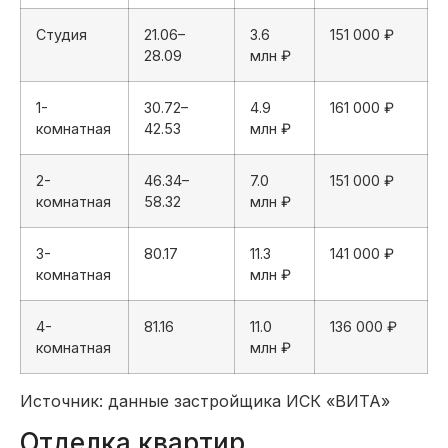
Студия
21.06–
3.6
151 000 ₽
28.09
млн ₽
1-
30.72–
4.9
161 000 ₽
комнатная
42.53
млн ₽
2-
46.34–
7.0
151 000 ₽
комнатная
58.32
млн ₽
3-
80.17
11.3
141 000 ₽
комнатная
млн ₽
4-
81.16
11.0
136 000 ₽
комнатная
млн ₽
Источник: данные застройщика ИСК «ВИТА»
Отделка квартир