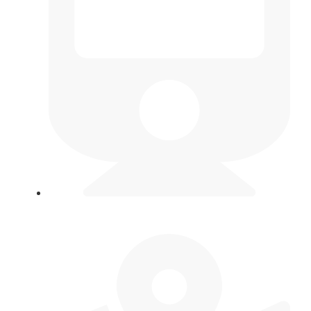
Метро
Выборгская
,
Лесная
,
площадь
Мужества