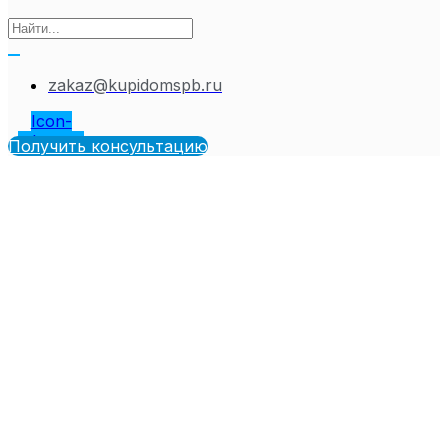
zakaz@kupidomspb.ru
Icon-
telegram
Получить консультацию
Можно ли
оформить ипотеку
без
подтверждения
дохода? Полное