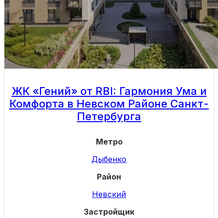
ЖК «Гений» от RBI: Гармония Ума и
Комфорта в Невском Районе Санкт-
Петербурга
Метро
Дыбенко
Район
Невский
Застройщик