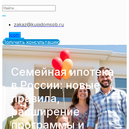
zakaz@kupidomspb.ru
Icon-
telegram
Получить консультацию
Семейная ипотека
в России: новые
правила,
расширение
программы и