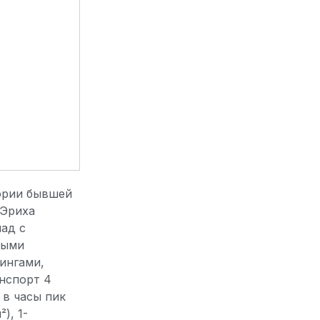
тории бывшей
 Эриха
ад с
выми
ингами,
нспорт 4
 в часы пик
), 1-